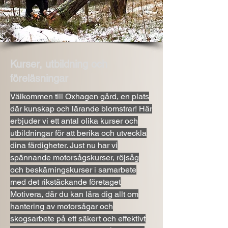
Kurser, utbildning och
föreläsningar
Välkommen till Oxhagen gård, en plats
där kunskap och lärande blomstrar! Här
erbjuder vi ett antal olika kurser och
utbildningar för att berika och utveckla
dina färdigheter. Just nu har vi
spännande motorsågskurser, röjsåg
och beskärningskurser i samarbete
med det rikstäckande företaget
Motivera, där du kan lära dig allt om
hantering av motorsågar och
skogsarbete på ett säkert och effektivt