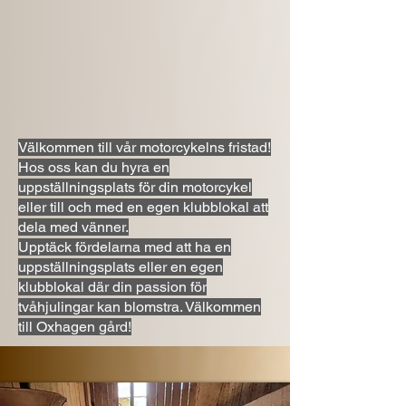
Välkommen till vår motorcykelns fristad!
Hos oss kan du hyra en
uppställningsplats för din motorcykel
eller till och med en egen klubblokal att
dela med vänner.
Upptäck fördelarna med att ha en
uppställningsplats eller en egen
klubblokal där din passion för
tvåhjulingar kan blomstra. Välkommen
till Oxhagen gård!