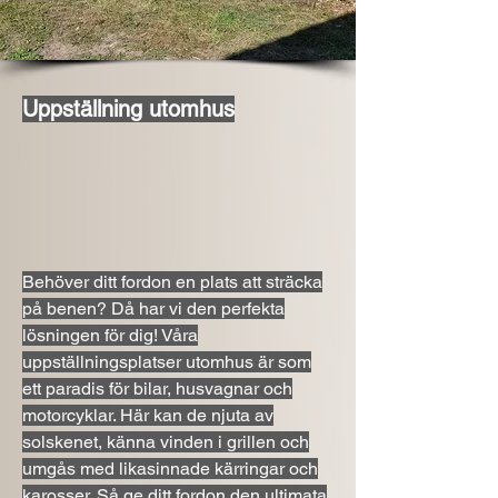
Uppställning utomhus
Behöver ditt fordon en plats att sträcka
på benen? Då har vi den perfekta
lösningen för dig! Våra
uppställningsplatser utomhus är som
ett paradis för bilar, husvagnar och
motorcyklar. Här kan de njuta av
solskenet, känna vinden i grillen och
umgås med likasinnade kärringar och
karosser. Så ge ditt fordon den ultimata