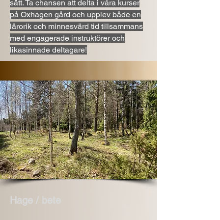
sätt. Ta chansen att delta i våra kurser
på Oxhagen gård och upplev både en
lärorik och minnesvärd tid tillsammans
med engagerade instruktörer och
likasinnade deltagare!
Hage / bete