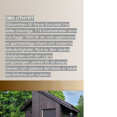
OBS: UTHYRT!
Välkommen till Norra Sorunda! Hyr
detta charmiga, 114 kvadratmeter stora
hus byggt 1920 för en unik upplevelse
av gammaldags charm och moderna
bekvämligheter. Njut av den vackra
trädgården och den lugna
omgivningen, perfekt för att skapa
minnen och uppleva det bästa av både
det förflutna och nutiden.