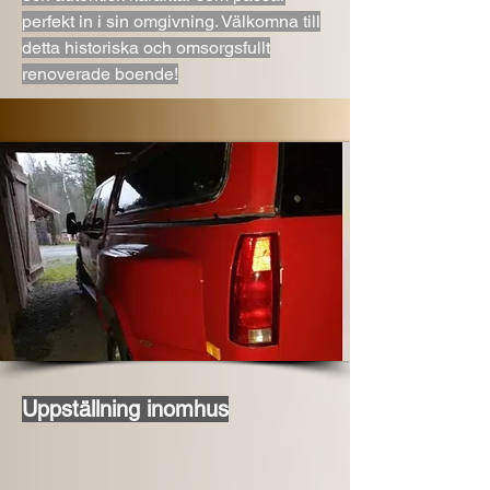
perfekt in i sin omgivning. Välkomna till
detta historiska och omsorgsfullt
renoverade boende!
Uppställning inomhus