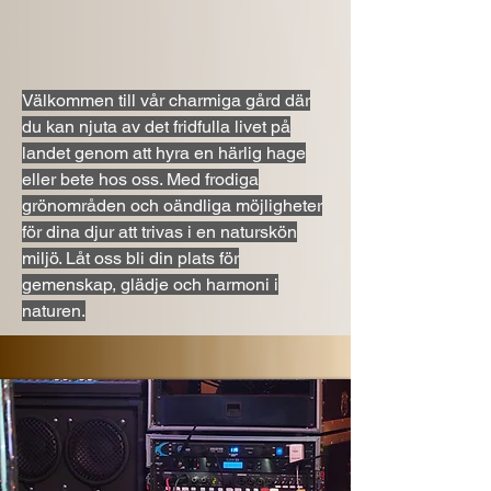
Välkommen till vår charmiga gård där
du kan njuta av det fridfulla livet på
landet genom att hyra en härlig hage
eller bete hos oss. Med frodiga
grönområden och oändliga möjligheter
för dina djur att trivas i en naturskön
miljö. Låt oss bli din plats för
gemenskap, glädje och harmoni i
naturen.