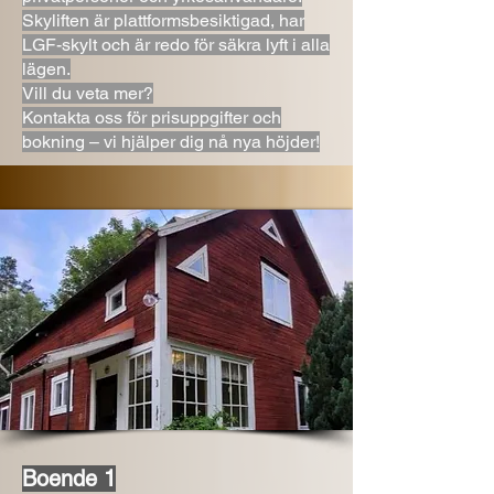
Skyliften är plattformsbesiktigad, har
LGF-skylt och är redo för säkra lyft i alla
lägen.
Vill du veta mer?
Kontakta oss för prisuppgifter och
bokning – vi hjälper dig nå nya höjder!
Boende 1