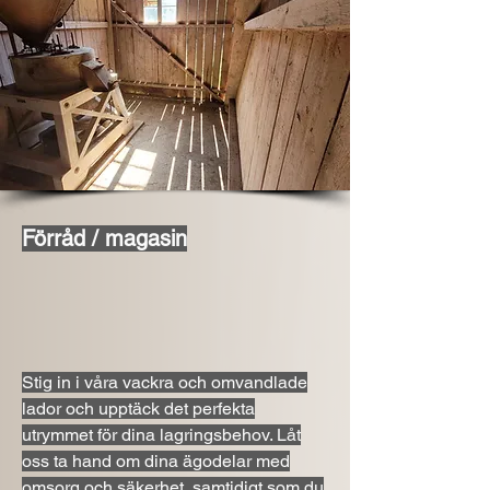
Förråd / magasin
Stig in i våra vackra och omvandlade
lador och upptäck det perfekta
utrymmet för dina lagringsbehov. Låt
oss ta hand om dina ägodelar med
omsorg och säkerhet, samtidigt som du