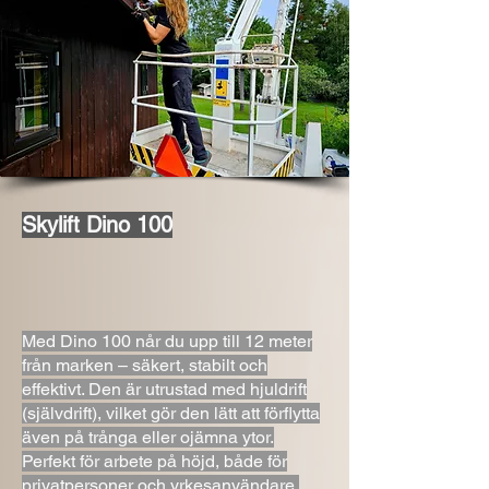
Skylift Dino 100
Med Dino 100 når du upp till 12 meter
från marken – säkert, stabilt och
effektivt. Den är utrustad med hjuldrift
(självdrift), vilket gör den lätt att förflytta
även på trånga eller ojämna ytor.
Perfekt för arbete på höjd, både för
privatpersoner och yrkesanvändare.