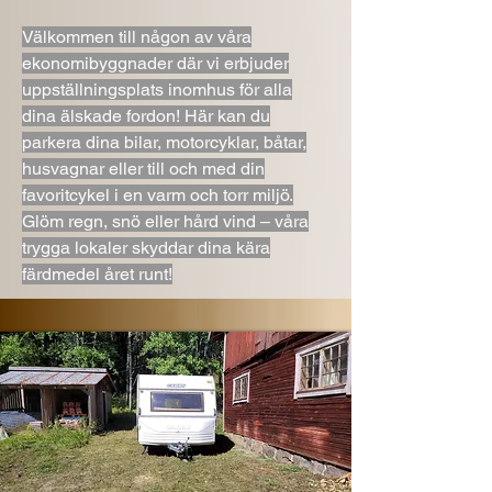
Välkommen till någon av våra
ekonomibyggnader där vi erbjuder
uppställningsplats inomhus för alla
dina älskade fordon! Här kan du
parkera dina bilar, motorcyklar, båtar,
husvagnar eller till och med din
favoritcykel i en varm och torr miljö.
Glöm regn, snö eller hård vind – våra
trygga lokaler skyddar dina kära
färdmedel året runt!