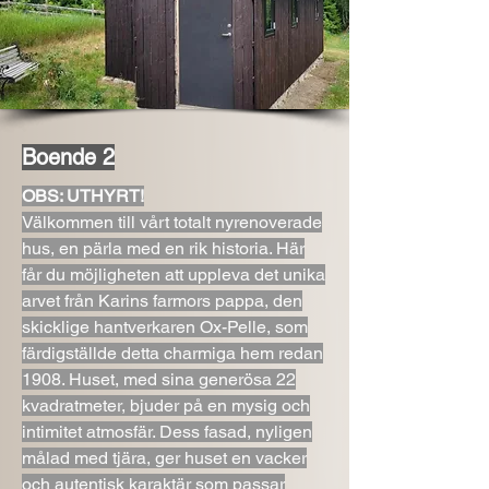
Boende 2
OBS: UTHYRT!
Välkommen till vårt totalt nyrenoverade
hus, en pärla med en rik historia. Här
får du möjligheten att uppleva det unika
arvet från Karins farmors pappa, den
skicklige hantverkaren Ox-Pelle, som
färdigställde detta charmiga hem redan
1908. Huset, med sina generösa 22
kvadratmeter, bjuder på en mysig och
intimitet atmosfär. Dess fasad, nyligen
målad med tjära, ger huset en vacker
och autentisk karaktär som passar