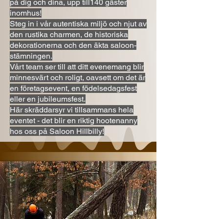
på dig och dina, upp till140 gäster
inomhus!
Steg in i vår autentiska miljö och njut av
den rustika charmen, de historiska
dekorationerna och den äkta saloon-
stämningen.
Vårt team ser till att ditt evenemang blir
minnesvärt och roligt, oavsett om det är
en företagsevent, en födelsedagsfest
eller en jubileumsfest.
Här skräddarsyr vi tillsammans hela
eventet - det blir en riktig hootenanny
hos oss på Saloon Hillbilly!