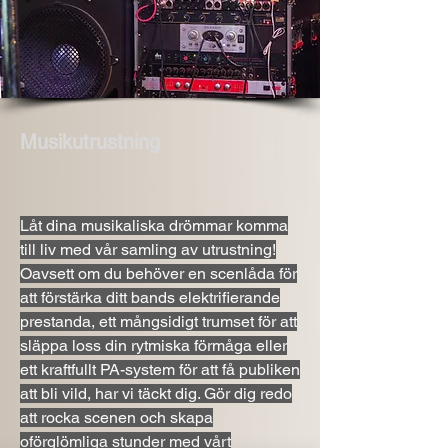
Musikutrustning
Låt dina musikaliska drömmar komma
till liv med vår samling av utrustning!
Oavsett om du behöver en scenlåda för
att förstärka ditt bands elektrifierande
prestanda, ett mångsidigt trumset för att
släppa loss din rytmiska förmåga eller
ett kraftfullt PA-system för att få publiken
att bli vild, har vi täckt dig. Gör dig redo
att rocka scenen och skapa
oförglömliga stunder med vårt