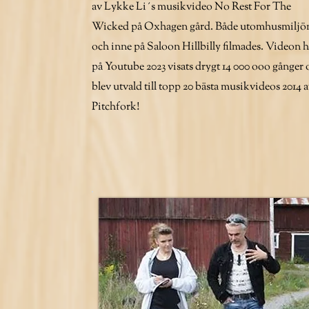
av Lykke Li´s musikvideo No Rest For The
Wicked på Oxhagen gård. Både utomhusmiljö
och inne på Saloon Hillbilly filmades. Videon h
på Youtube 2023 visats drygt 14 000 ooo gånger 
blev utvald till topp 20 bästa musikvideos 2014 
Pitchfork!