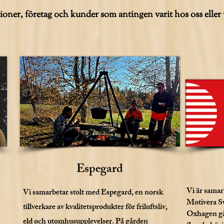
oner, företag och kunder som antingen varit hos oss eller
Espegard
Vi är sama
Vi samarbetar stolt med Espegard, en norsk
Motivera Sv
tillverkare av kvalitetsprodukter för friluftsliv,
Oxhagen går
eld och utomhusupplevelser. På gården