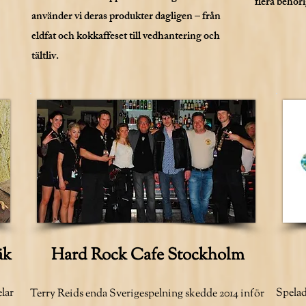
flera behöri
använder vi deras produkter dagligen – från
eldfat och kokkaffeset till vedhantering och
tältliv.
äk
Hard Rock Cafe Stockholm
elar
Spelad
Terry Reids enda Sverigespelning skedde 2014 inför