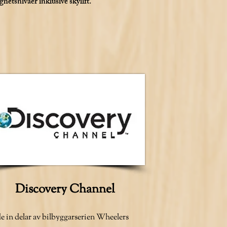
ghetsnivåer inklusive skylift.
Discovery Channel
e in delar av bilbyggarserien Wheelers