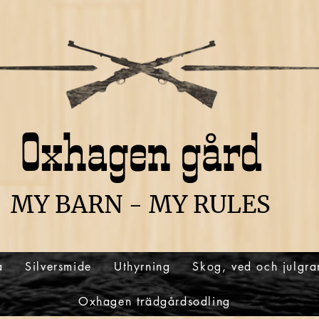
Oxhagen gård
MY BARN - MY RULES
a
Silversmide
Uthyrning
Skog, ved och julgra
Oxhagen trädgårdsodling