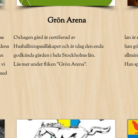
Grön Arena
se
Oxhagen gård är certifierad av
Ian är
rdens
Hushållningssällskapet och är idag den enda
han gö
an
godkända gården i hela Stockholms län.
allmän
 vi
Läs mer under fliken "Grön Arena".
Han sp
 med