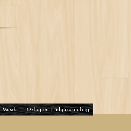
Musik
Oxhagen trädgårdsodling