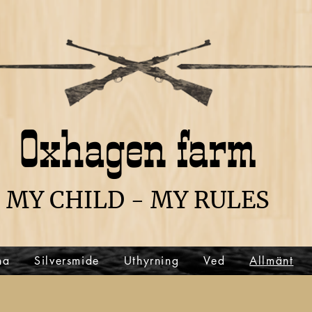
Oxhagen farm
MY CHILD - MY RULES
na
Silversmide
Uthyrning
Ved
Allmänt