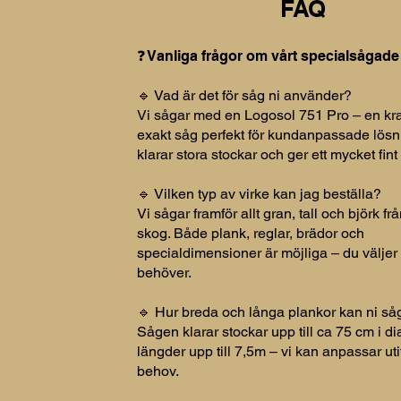
FAQ
❓ Vanliga frågor om vårt specialsågade
🔹 Vad är det för såg ni använder?
Vi sågar med en Logosol 751 Pro – en kra
exakt såg perfekt för kundanpassade lösn
klarar stora stockar och ger ett mycket fint 
🔹 Vilken typ av virke kan jag beställa?
Vi sågar framför allt gran, tall och björk f
skog. Både plank, reglar, brädor och
specialdimensioner är möjliga – du väljer
behöver.
🔹 Hur breda och långa plankor kan ni s
Sågen klarar stockar upp till ca 75 cm i d
längder upp till 7,5m – vi kan anpassar uti
behov.