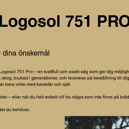
Logosol 751 PR
r dina önskemål​
osol 751 Pro – en kraftfull och exakt såg som ger dig möjlighet
 skog, brukad i generationer, och levererar på beställning till d
er bara virke med karaktär och själ.
bler – eller när du helt enkelt vill ha något som inte finns på br
det du behöver.