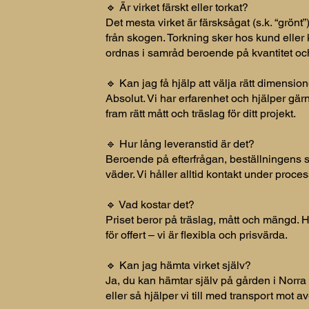
🔹 Är virket färskt eller torkat?
Det mesta virket är färsksågat (s.k. “grönt”)
från skogen. Torkning sker hos kund eller
ordnas i samråd beroende på kvantitet och
🔹 Kan jag få hjälp att välja rätt dimensio
Absolut. Vi har erfarenhet och hjälper gärna 
fram rätt mått och träslag för ditt projekt.
🔹 Hur lång leveranstid är det?
Beroende på efterfrågan, beställningens s
väder. Vi håller alltid kontakt under proce
🔹 Vad kostar det?
Priset beror på träslag, mått och mängd. H
för offert – vi är flexibla och prisvärda.
🔹 Kan jag hämta virket själv?
Ja, du kan hämtar själv på gården i Norr
eller så hjälper vi till med transport mot avg