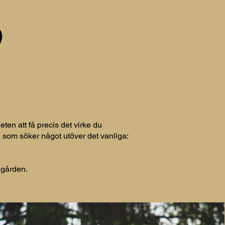
O
en att få precis det virke du
ig som söker något utöver det vanliga:
ädgården.