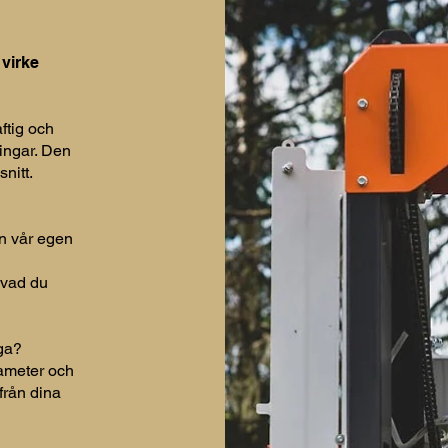
 virke
ftig och
ingar. Den
snitt.
rån vår egen
 vad du
åga?
iameter och
från dina