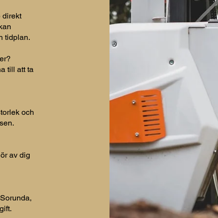
 direkt
 kan
 tidplan.
ner?
till att ta
torlek och
ssen.
ör av dig
a Sorunda,
ift.